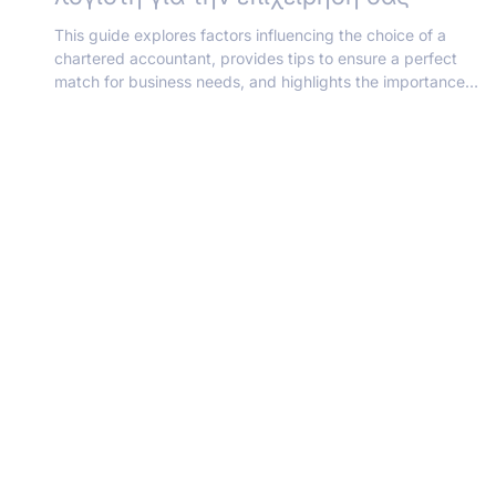
Ο απόλυτος οδηγός: Πώς να
επιλέξετε τον κατάλληλο ορκωτό
λογιστή για την επιχείρησή σας
This guide explores factors influencing the choice of a
chartered accountant, provides tips to ensure a perfect
match for business needs, and highlights the importance
of a reliable and skilled professional in the business world.
Αξιόπιστοι Λογιστές που Παρέχουν Αριστεία στην Κύπρο